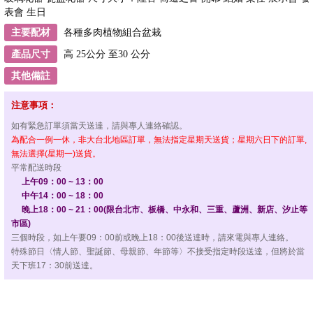
表會 生日
主要配材
各種多肉植物組合盆栽
產品尺寸
高 25公分 至30 公分
其他備註
注意事項：
如有緊急訂單須當天送達，請與專人連絡確認。
為配合一例一休，非大台北地區訂單，無法指定星期天送貨；星期六日下的訂單,
無法選擇(星期一)送貨。
平常配送時段
上午09：00 ~ 13：00
中午14：00 ~ 18：00
晚上18：00 ~ 21：00(限台北市、板橋、中永和、三重、蘆洲、新店、汐止等
市區)
三個時段，如上午要09：00前或晚上18：00後送達時，請來電與專人連絡。
特殊節日〈情人節、聖誕節、母親節、年節等〉不接受指定時段送達，但將於當
天下班17：30前送達。