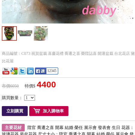
商品編號：C073 祝賀盆栽 喜慶花禮 喬遷之喜 榮陞誌喜 開運盆栽 台北花店 黛
比花屋
12345
4400
市價6050
特價$
購買數量：
立刻購買
加入購物車
主要花材
陞官 喬遷之喜 開幕 結婚 榮任 展示會 發表會 生日 花器：
玻璃花器 瓷盆花器 尺寸大小：陞官 喬遷之喜 開幕 結婚 榮任 展示會 發