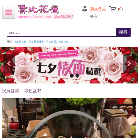
加入會員
(
0
)
登入
搜尋
熱門：
七夕情人節
、
開幕喬遷升遷
、
弔唁追思
、
玫瑰花束
祝賀盆栽
>
綠色盆栽