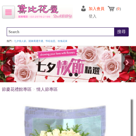
加入會員
(
0
)
登入
搜尋
熱門：
七夕情人節
、
開幕喬遷升遷
、
弔唁追思
、
玫瑰花束
節慶花禮館專區
>
情人節專區