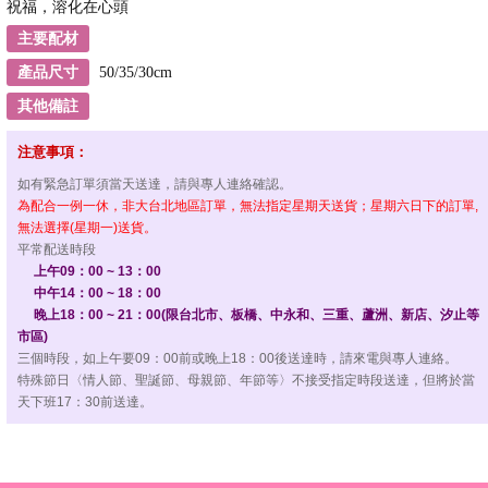
祝福，溶化在心頭
主要配材
產品尺寸
50/35/30cm
其他備註
注意事項：
如有緊急訂單須當天送達，請與專人連絡確認。
為配合一例一休，非大台北地區訂單，無法指定星期天送貨；星期六日下的訂單,
無法選擇(星期一)送貨。
平常配送時段
上午09：00 ~ 13：00
中午14：00 ~ 18：00
晚上18：00 ~ 21：00(限台北市、板橋、中永和、三重、蘆洲、新店、汐止等
市區)
三個時段，如上午要09：00前或晚上18：00後送達時，請來電與專人連絡。
特殊節日〈情人節、聖誕節、母親節、年節等〉不接受指定時段送達，但將於當
天下班17：30前送達。