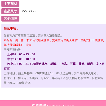
主要配材
產品尺寸
25/25/35cm
其他備註
注意事項：
如有緊急訂單須當天送達，請與專人連絡確認。
為配合一例一休，非大台北地區訂單，無法指定星期天送貨；星期六日下的訂單,
無法選擇(星期一)送貨。
平常配送時段
上午09：00 ~ 13：00
中午14：00 ~ 18：00
晚上18：00 ~ 21：00(限台北市、板橋、中永和、三重、蘆洲、新店、汐止等
市區)
三個時段，如上午要09：00前或晚上18：00後送達時，請來電與專人連絡。
特殊節日〈情人節、聖誕節、母親節、年節等〉不接受指定時段送達，但將於當
天下班17：30前送達。