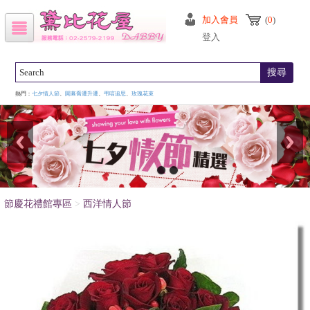
加入會員
(
0
)
登入
搜尋
熱門：
七夕情人節
、
開幕喬遷升遷
、
弔唁追思
、
玫瑰花束
節慶花禮館專區
>
西洋情人節