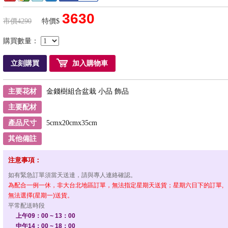
3630
市價4290
特價$
購買數量：
立刻購買
加入購物車
主要花材
金錢樹組合盆栽 小品 飾品
主要配材
產品尺寸
5cmx20cmx35cm
其他備註
注意事項：
如有緊急訂單須當天送達，請與專人連絡確認。
為配合一例一休，非大台北地區訂單，無法指定星期天送貨；星期六日下的訂單,
無法選擇(星期一)送貨。
平常配送時段
上午09：00 ~ 13：00
中午14：00 ~ 18：00