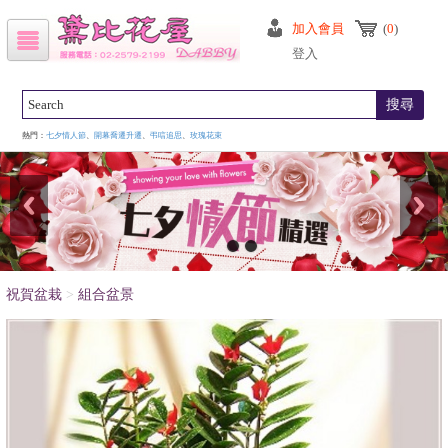
加入會員
(
0
)
登入
搜尋
熱門：
七夕情人節
、
開幕喬遷升遷
、
弔唁追思
、
玫瑰花束
祝賀盆栽
>
組合盆景