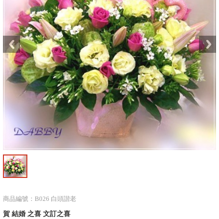
商品編號：B026 白頭諧老
賀 結婚 之喜 文訂之喜