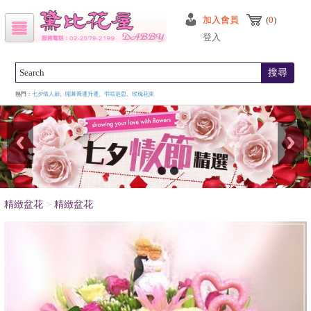
加入會員
(
0
)
登入
搜尋
熱門：
七夕情人節
、
開幕喬遷升遷
、
弔唁追思
、
玫瑰花束
精緻盆花
>
精緻盆花