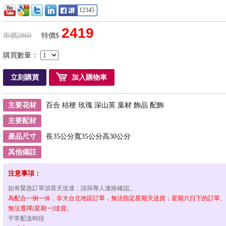
12345
2419
市價2860
特價$
購買數量：
立刻購買
加入購物車
主要花材
百合 桔梗 玫瑰 深山英 葉材 飾品 配飾
主要配材
產品尺寸
長35公分寬35公分高30公分
其他備註
注意事項：
如有緊急訂單須當天送達，請與專人連絡確認。
為配合一例一休，非大台北地區訂單，無法指定星期天送貨；星期六日下的訂單,
無法選擇(星期一)送貨。
平常配送時段