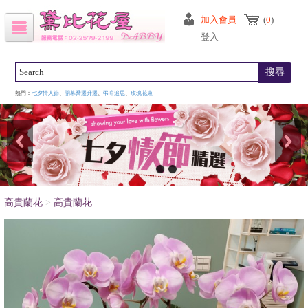
加入會員
(
0
)
登入
搜尋
熱門：
七夕情人節
、
開幕喬遷升遷
、
弔唁追思
、
玫瑰花束
高貴蘭花
>
高貴蘭花