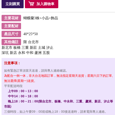
立刻購買
加入購物車
主要花材
蝴蝶蘭3株+小品+飾品
主要配材
產品尺寸
40*25*50
其他備註
限 台北市
新北市 板橋 三重 新莊 土城 汐止
深坑 新店 永和 中和 蘆洲 五股
注意事項：
如有緊急訂單須當天送達，請與專人連絡確認。
為配合一例一休，非大台北地區訂單，無法指定星期天送貨；星期六日下的訂單,
無法選擇(星期一)送貨。
平常配送時段
上午09：00 ~ 13：00
中午14：00 ~ 18：00
晚上18：00 ~ 21：00(限台北市、板橋、中永和、三重、蘆洲、新店、汐止等
市區)
三個時段，如上午要09：00前或晚上18：00後送達時，請來電與專人連絡。